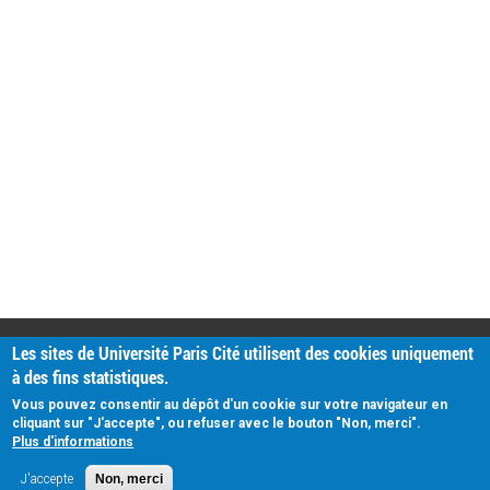
PRATIQUE
Les sites de Université Paris Cité utilisent des cookies uniquement
Plan d'accès
à des fins statistiques.
Intranet
Mentions légales
Vous pouvez consentir au dépôt d'un cookie sur votre navigateur en
Données personnelles
cliquant sur "J'accepte", ou refuser avec le bouton "Non, merci".
Plus d'informations
J'accepte
Non, merci