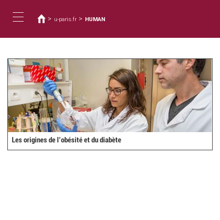
Usted
Pasar
al
está
>
>
u-paris.fr
HUMAN
contenido
aquí
Toggle
principal
navigation
Les origines de l’obésité et du diabète