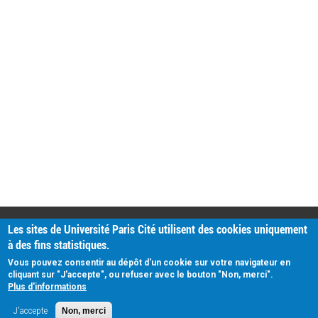
PRATIQUE
Les sites de Université Paris Cité utilisent des cookies uniquement
Plan d'accès
à des fins statistiques.
Intranet
Mentions légales
Vous pouvez consentir au dépôt d'un cookie sur votre navigateur en
Données personnelles
cliquant sur "J'accepte", ou refuser avec le bouton "Non, merci".
Plus d'informations
J'accepte
Non, merci