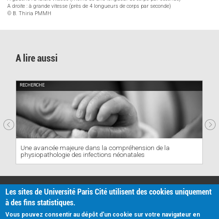
A droite : à grande vitesse (près de 4 longueurs de corps par seconde)
© B. Thiria PMMH
A lire aussi
RECHERCHE
Une avancée majeure dans la compréhension de la
physiopathologie des infections néonatales
PRATIQUE
Les sites de Université Paris Cité utilisent des cookies uniquement
Plan d'accès
à des fins statistiques.
Intranet
Mentions légales
Vous pouvez consentir au dépôt d'un cookie sur votre navigateur en