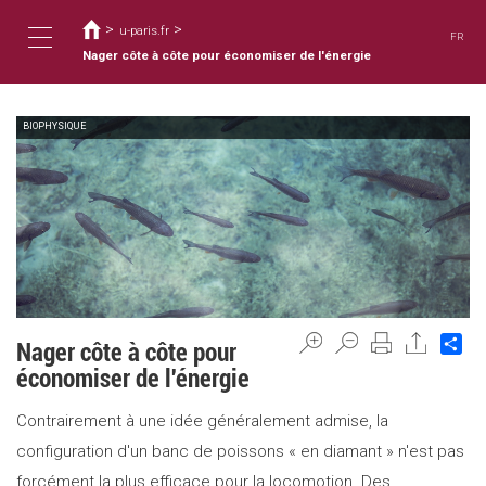
Usted
Pasar
al
>
>
está
u-paris.fr
FR
contenido
aquí
Nager côte à côte pour économiser de l'énergie
Toggle
principal
BIOPHYSIQUE
navigation
Sh
Nager côte à côte pour
économiser de l'énergie
Contrairement à une idée généralement admise, la
configuration d'un banc de poissons « en diamant » n'est pas
forcément la plus efficace pour la locomotion. Des