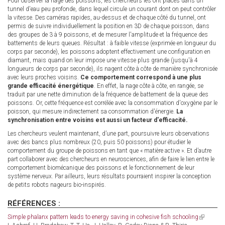
Pour observer la nage des poissons, les chercheurs les ont placés dans un
tunnel d'eau peu profonde, dans lequel circule un courant dont on peut contrôler
la vitesse. Des caméras rapides, au-dessus et de chaque côté du tunnel, ont
permis de suivre individuellement la position en 3D de chaque poisson, dans
des groupes de 3 à 9 poissons, et de mesurer l'amplitude et la fréquence des
battements de leurs queues. Résultat : à faible vitesse (exprimée en longueur du
corps par seconde), les poissons adoptent effectivement une configuration en
diamant, mais quand on leur impose une vitesse plus grande (jusqu'à 4
longueurs de corps par seconde), ils nagent côte à côte de manière synchronisée
avec leurs proches voisins.
Ce comportement correspond à une plus
grande efficacité énergétique
. En effet, la nage côte à côte, en rangée, se
traduit par une nette diminution de la fréquence de battement de la queue des
poissons. Or, cette fréquence est corrélée avec la consommation d'oxygène par le
poisson, qui mesure indirectement sa consommation d'énergie.
La
synchronisation entre voisins est aussi un facteur d'efficacité.
Les chercheurs veulent maintenant, d’une part, poursuivre leurs observations
avec des bancs plus nombreux (20, puis 50 poissons) pour étudier le
comportement du groupe de poissons en tant que « matière active ». Et d’autre
part collaborer avec des chercheurs en neurosciences, afin de faire le lien entre le
comportement biomécanique des poissons et le fonctionnement de leur
système nerveux. Par ailleurs, leurs résultats pourraient inspirer la conception
de petits robots nageurs bio-inspirés.
RÉFÉRENCES :
Simple phalanx pattern leads to energy saving in cohesive fish schooling
(link