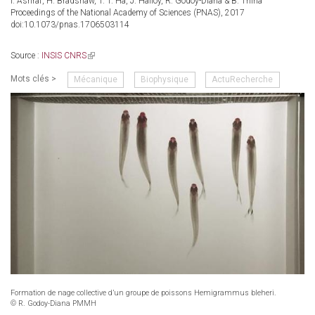
I. Ashraf, H. Bradshaw, T. T. Ha, J. Halloy, R. Godoy-Diana & B. Thiria
is
Proceedings of the National Academy of Sciences (PNAS), 2017
external)
doi:10.1073/pnas.1706503114
Source :
INSIS CNRS
(link
is
Mots clés >
Mécanique
Biophysique
ActuRecherche
external)
Formation de nage collective d’un groupe de poissons Hemigrammus bleheri.
© R. Godoy-Diana PMMH