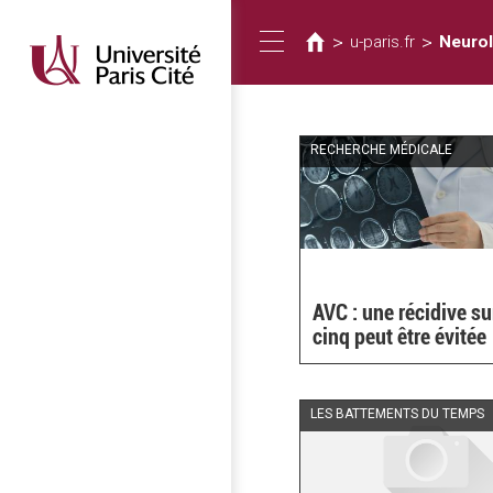
Usted
Pasar
al
está
>
>
u-paris.fr
Neurol
Toggle
contenido
aquí
principal
navigation
RECHERCHE MÉDICALE
AVC : une récidive su
cinq peut être évitée
LES BATTEMENTS DU TEMPS