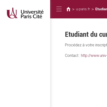
Vous
Aller
au
êtes
>
>
u-paris.fr
Etudia
Toggle
contenu
ici
principal
navigation
Etudiant du cu
Procédez à votre inscript
Contact :
http://www.univ