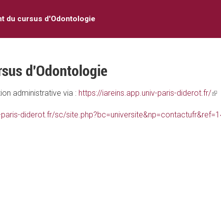
nt du cursus d'Odontologie
rsus d'Odontologie
ion administrative via :
https://iareins.app.univ-paris-diderot.fr/
(li
is
-paris-diderot.fr/sc/site.php?bc=universite&np=contactufr&ref=
ex