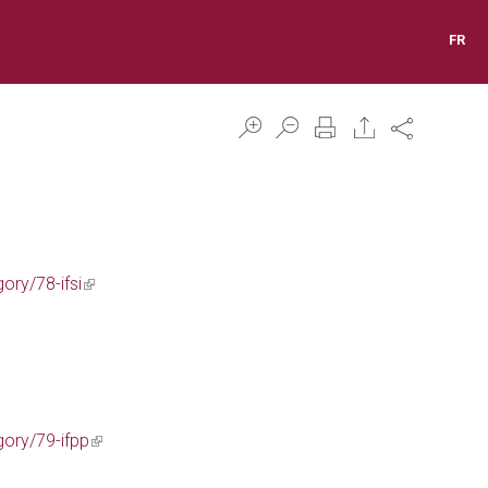
FR
Share
ory/78-ifsi
(link
is
external)
gory/79-ifpp
(link
is