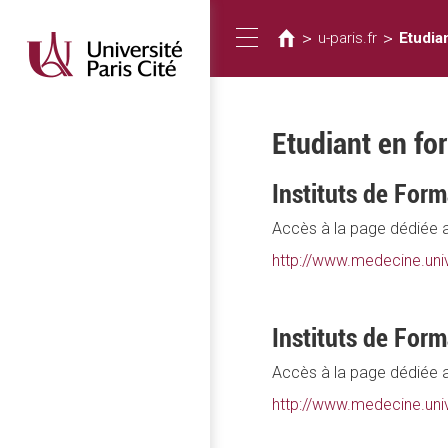
Vous
Aller
au
êtes
>
>
u-paris.fr
Etudia
Toggle
contenu
ici
principal
navigation
Etudiant en fo
Instituts de Form
Accès à la page dédiée a
http://www.medecine.univ
Instituts de For
Accès à la page dédiée a
http://www.medecine.univ