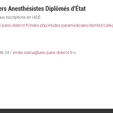
ers Anesthésistes Diplômés d'État
ux inscriptions en IADE
-paris-diderot.fr/index.php/etudes-paramedicales/itemlist/cate
86.24 /
emilie.slama@univ-paris-diderot.fr
(link
sends
e-
mail)