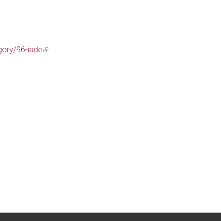
external)
gory/96-iade
(link
is
external)