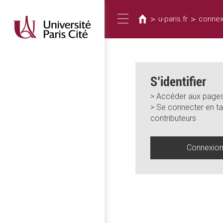
Vous
Aller
au
êtes
>
>
u-paris.fr
connex
Toggle
contenu
ici
principal
navigation
S’identifier
> Accéder aux pages
> Se connecter en ta
contributeurs
Connexio