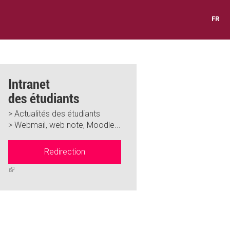
FR
Intranet
des étudiants
> Actualités des étudiants
> Webmail, web note, Moodle...
Redirection
(link
is
external)