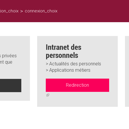
>
ion_choix
connexion_choix
Intranet des
personnels
 privées
nt que
> Actualités des personnels
> Applications métiers
Redirection
n
(link
is
external)