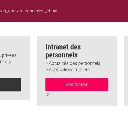
>
ion_choix
connexion_choix
Intranet des
personnels
 privées
nt que
> Actualités des personnels
> Applications métiers
Redirection
n
(link
is
external)