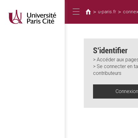
Vous
Aller
au
êtes
>
>
u-paris.fr
connex
Toggle
contenu
ici
principal
navigation
S’identifier
> Accéder aux pages
> Se connecter en ta
contributeurs
Connexio