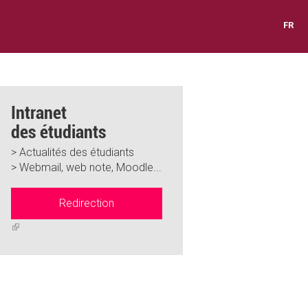
FR
Intranet
des étudiants
> Actualités des étudiants
> Webmail, web note, Moodle...
Redirection
(link
is
external)