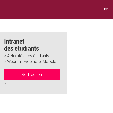
FR
Intranet
des étudiants
> Actualités des étudiants
> Webmail, web note, Moodle...
Redirection
(link
is
external)