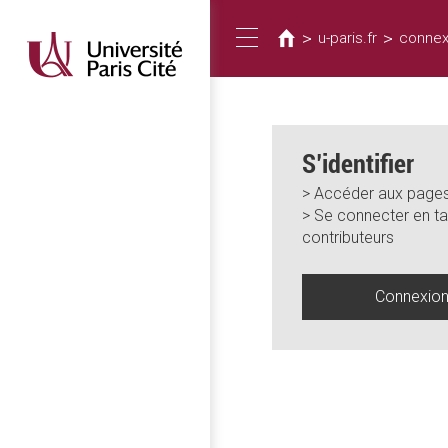
Vous
Aller
au
êtes
>
>
u-paris.fr
connex
Toggle
contenu
ici
principal
navigation
S’identifier
> Accéder aux pages
> Se connecter en ta
contributeurs
Connexio