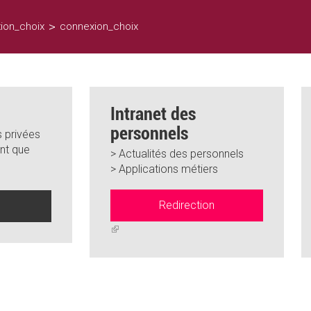
>
ion_choix
connexion_choix
Intranet des
personnels
 privées
nt que
> Actualités des personnels
> Applications métiers
Redirection
n
(link
is
external)