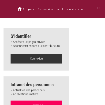
Vous
Aller
au
êtes
FR
>
>
>
u-paris.fr
connexion_choix
connexion_choix
contenu
ici
Toggle
principal
navigation
S’identifier
> Accéder aux pages privées
> Se connecter en tant que contributeurs
Connexion
Intranet des personnels
> Actualités des personnels
> Applications métiers