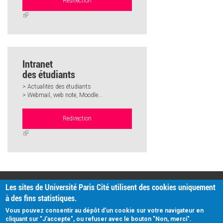
Redirection
(link
is
external)
Intranet
des étudiants
> Actualités des étudiants
> Webmail, web note, Moodle...
Redirection
(link
is
external)
PRATIQUE
Les sites de Université Paris Cité utilisent des cookies uniquement
Plan d'accès
à des fins statistiques.
Intranet
Mentions légales
Vous pouvez consentir au dépôt d'un cookie sur votre navigateur en
Données personnelles
cliquant sur "J'accepte", ou refuser avec le bouton "Non, merci".