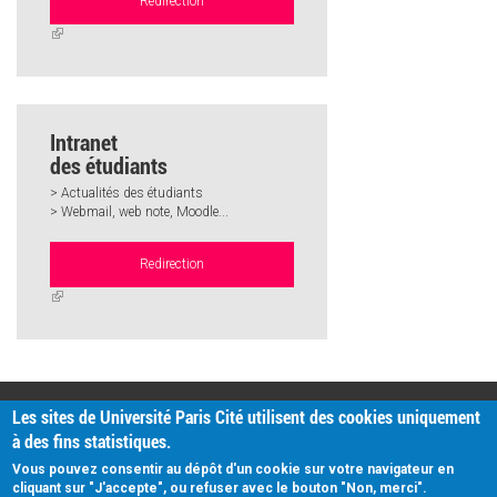
Redirection
(link
is
external)
Intranet
des étudiants
> Actualités des étudiants
> Webmail, web note, Moodle...
Redirection
(link
is
external)
PRATIQUE
Les sites de Université Paris Cité utilisent des cookies uniquement
Plan d'accès
à des fins statistiques.
Intranet
Mentions légales
Vous pouvez consentir au dépôt d'un cookie sur votre navigateur en
Données personnelles
cliquant sur "J'accepte", ou refuser avec le bouton "Non, merci".