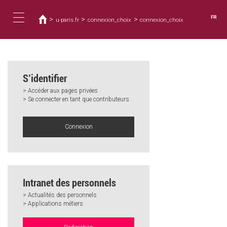
Vous
Aller
au
êtes
FR
>
>
>
u-paris.fr
connexion_choix
connexion_choix
contenu
ici
Toggle
principal
navigation
S’identifier
> Accéder aux pages privées
> Se connecter en tant que contributeurs
Connexion
Intranet des personnels
> Actualités des personnels
> Applications métiers