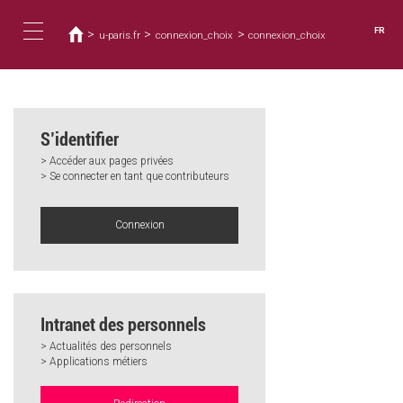
Vous
Aller
au
êtes
FR
>
>
>
u-paris.fr
connexion_choix
connexion_choix
contenu
ici
Toggle
principal
navigation
S’identifier
> Accéder aux pages privées
> Se connecter en tant que contributeurs
Connexion
Intranet des personnels
> Actualités des personnels
> Applications métiers