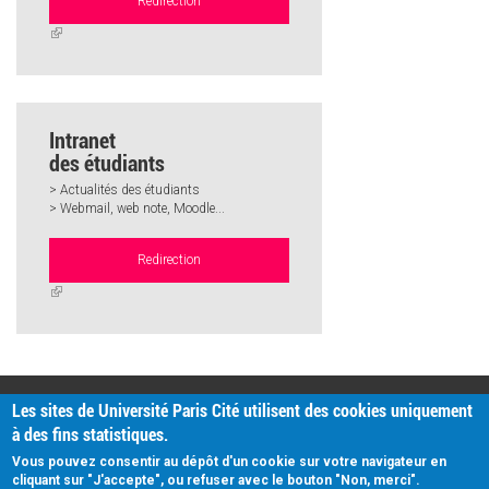
Redirection
(link
is
external)
Intranet
des étudiants
> Actualités des étudiants
> Webmail, web note, Moodle...
Redirection
(link
is
external)
PRATIQUE
Les sites de Université Paris Cité utilisent des cookies uniquement
Plan d'accès
à des fins statistiques.
Intranet
Mentions légales
Vous pouvez consentir au dépôt d'un cookie sur votre navigateur en
Données personnelles
cliquant sur "J'accepte", ou refuser avec le bouton "Non, merci".