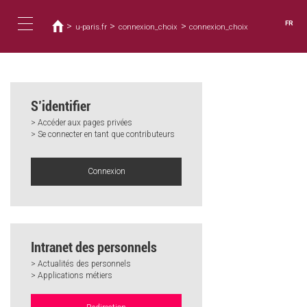
Vous
Aller
au
êtes
FR
>
>
>
u-paris.fr
connexion_choix
connexion_choix
contenu
ici
Toggle
principal
navigation
S’identifier
> Accéder aux pages privées
> Se connecter en tant que contributeurs
Connexion
Intranet des personnels
> Actualités des personnels
> Applications métiers