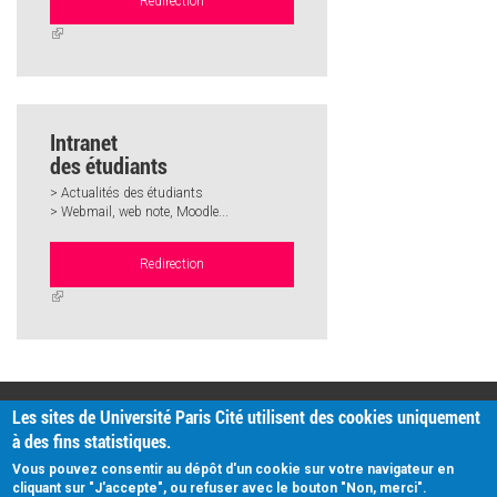
Redirection
(link
is
external)
Intranet
des étudiants
> Actualités des étudiants
> Webmail, web note, Moodle...
Redirection
(link
is
external)
PRATIQUE
Les sites de Université Paris Cité utilisent des cookies uniquement
Plan d'accès
à des fins statistiques.
Intranet
Mentions légales
Vous pouvez consentir au dépôt d'un cookie sur votre navigateur en
Données personnelles
cliquant sur "J'accepte", ou refuser avec le bouton "Non, merci".