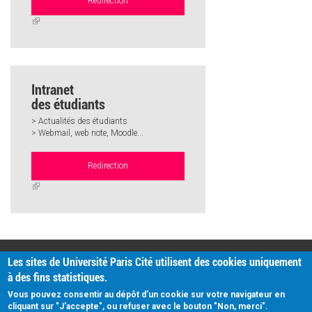
Redirection
(link
is
external)
Intranet
des étudiants
> Actualités des étudiants
> Webmail, web note, Moodle...
Redirection
(link
is
external)
PRATIQUE
Les sites de Université Paris Cité utilisent des cookies uniquement
Plan d'accès
à des fins statistiques.
Intranet
Mentions légales
Vous pouvez consentir au dépôt d'un cookie sur votre navigateur en
Données personnelles
cliquant sur "J'accepte", ou refuser avec le bouton "Non, merci".