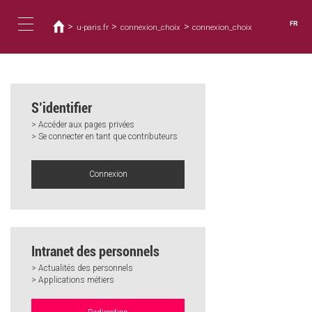
Vous
Aller
au
êtes
FR
>
>
>
u-paris.fr
connexion_choix
connexion_choix
contenu
ici
Toggle
principal
navigation
S’identifier
> Accéder aux pages privées
> Se connecter en tant que contributeurs
Connexion
Intranet des personnels
> Actualités des personnels
> Applications métiers