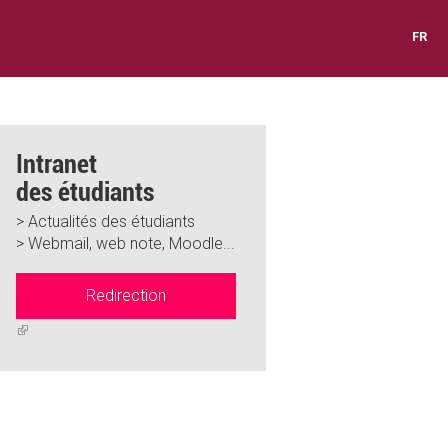
FR
Intranet
des étudiants
> Actualités des étudiants
> Webmail, web note, Moodle...
Redirection
(link
is
external)