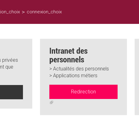
>
ion_choix
connexion_choix
Intranet des
personnels
 privées
nt que
> Actualités des personnels
> Applications métiers
Redirection
n
(link
is
external)