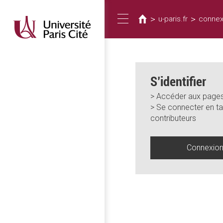
Vous
Aller
au
êtes
>
>
u-paris.fr
connex
Toggle
contenu
ici
principal
navigation
S’identifier
> Accéder aux pages
> Se connecter en ta
contributeurs
Connexio