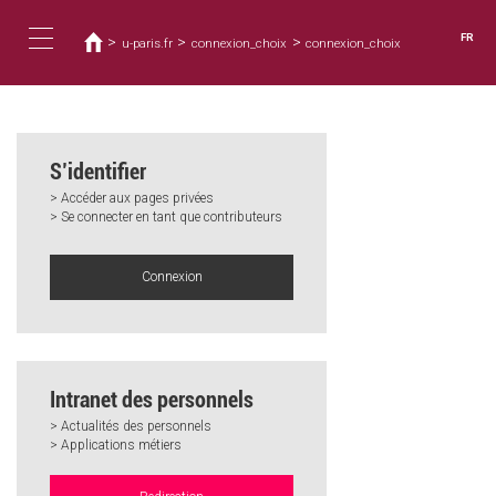
Vous
Aller
au
êtes
FR
>
>
>
u-paris.fr
connexion_choix
connexion_choix
contenu
ici
Toggle
principal
navigation
S’identifier
> Accéder aux pages privées
> Se connecter en tant que contributeurs
Connexion
Intranet des personnels
> Actualités des personnels
> Applications métiers