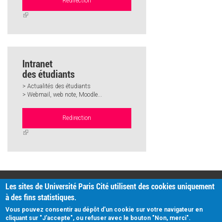
Redirection
(link
is
external)
Intranet
des étudiants
> Actualités des étudiants
> Webmail, web note, Moodle...
Redirection
(link
is
external)
PRATIQUE
Les sites de Université Paris Cité utilisent des cookies uniquement
Plan d'accès
à des fins statistiques.
Intranet
Mentions légales
Vous pouvez consentir au dépôt d'un cookie sur votre navigateur en
Données personnelles
cliquant sur "J'accepte", ou refuser avec le bouton "Non, merci".