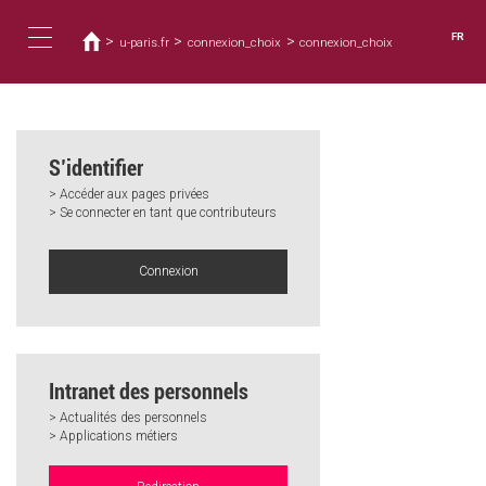
Vous
Aller
au
êtes
FR
>
>
>
u-paris.fr
connexion_choix
connexion_choix
contenu
ici
Toggle
principal
navigation
S’identifier
> Accéder aux pages privées
> Se connecter en tant que contributeurs
Connexion
Intranet des personnels
> Actualités des personnels
> Applications métiers