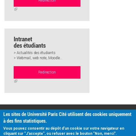
Redirection
(link
is
external)
Intranet
des étudiants
> Actualités des étudiants
> Webmail, web note, Moodle...
Redirection
(link
is
external)
PRATIQUE
Les sites de Université Paris Cité utilisent des cookies uniquement
Plan d'accès
à des fins statistiques.
Intranet
Mentions légales
Vous pouvez consentir au dépôt d'un cookie sur votre navigateur en
Données personnelles
cliquant sur "J'accepte", ou refuser avec le bouton "Non, merci".