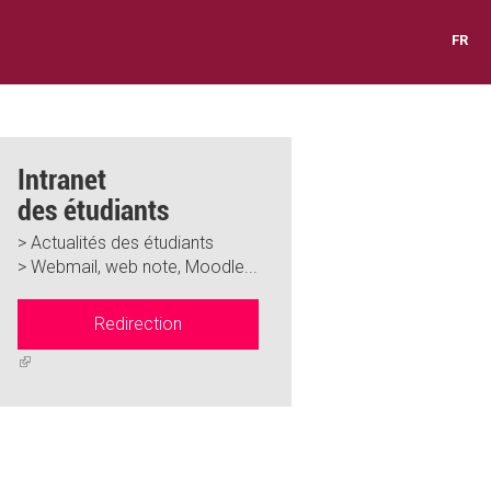
FR
Intranet
des étudiants
> Actualités des étudiants
> Webmail, web note, Moodle...
Redirection
(link
is
external)