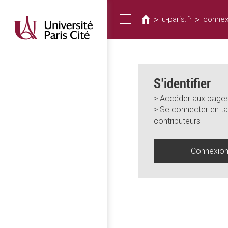
Vous
Aller
au
êtes
>
>
u-paris.fr
connex
Toggle
contenu
ici
principal
navigation
S’identifier
> Accéder aux pages
> Se connecter en ta
contributeurs
Connexio