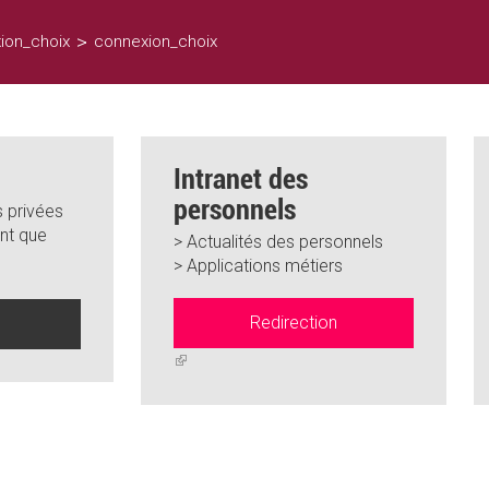
>
ion_choix
connexion_choix
Intranet des
personnels
 privées
nt que
> Actualités des personnels
> Applications métiers
Redirection
n
(link
is
external)