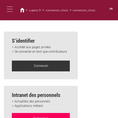
Vous
Aller
au
êtes
FR
>
>
>
u-paris.fr
connexion_choix
connexion_choix
contenu
ici
Toggle
principal
navigation
S’identifier
> Accéder aux pages privées
> Se connecter en tant que contributeurs
Connexion
Intranet des personnels
> Actualités des personnels
> Applications métiers