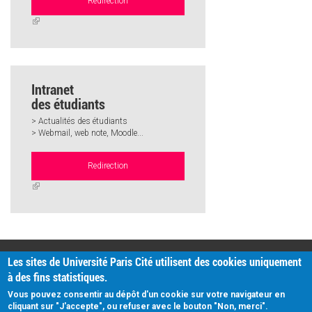
Redirection
(link
is
external)
Intranet
des étudiants
> Actualités des étudiants
> Webmail, web note, Moodle...
Redirection
(link
is
external)
PRATIQUE
Les sites de Université Paris Cité utilisent des cookies uniquement
Plan d'accès
à des fins statistiques.
Intranet
Mentions légales
Vous pouvez consentir au dépôt d'un cookie sur votre navigateur en
Données personnelles
cliquant sur "J'accepte", ou refuser avec le bouton "Non, merci".