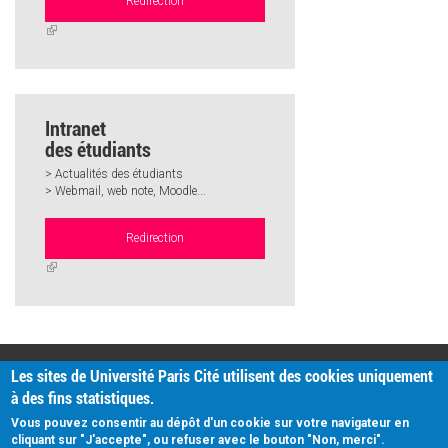
Redirection
(link
is
external)
Intranet
des étudiants
> Actualités des étudiants
> Webmail, web note, Moodle...
Redirection
(link
is
external)
PRATIQUE
Les sites de Université Paris Cité utilisent des cookies uniquement
Plan d'accès
à des fins statistiques.
Intranet
Mentions légales
Vous pouvez consentir au dépôt d'un cookie sur votre navigateur en
Données personnelles
cliquant sur "J'accepte", ou refuser avec le bouton "Non, merci".