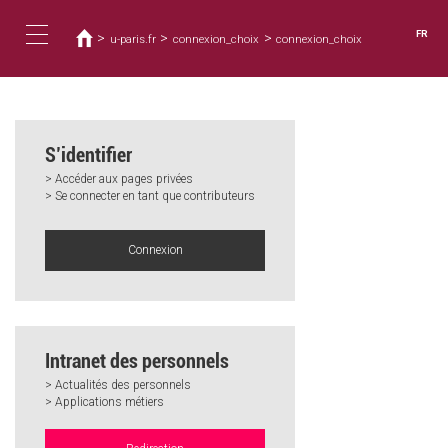
Vous
Aller
au
êtes
FR
>
>
>
u-paris.fr
connexion_choix
connexion_choix
contenu
ici
Toggle
principal
navigation
S’identifier
> Accéder aux pages privées
> Se connecter en tant que contributeurs
Connexion
Intranet des personnels
> Actualités des personnels
> Applications métiers