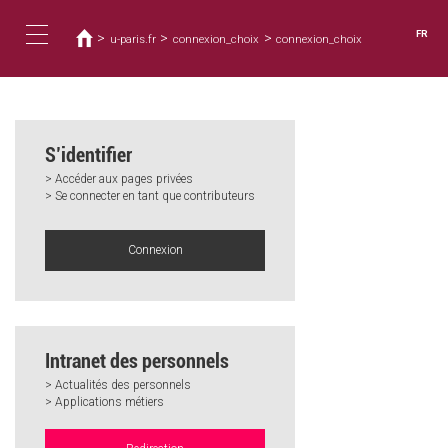
Vous
Aller
au
êtes
FR
>
>
>
u-paris.fr
connexion_choix
connexion_choix
contenu
ici
Toggle
principal
navigation
S’identifier
> Accéder aux pages privées
> Se connecter en tant que contributeurs
Connexion
Intranet des personnels
> Actualités des personnels
> Applications métiers