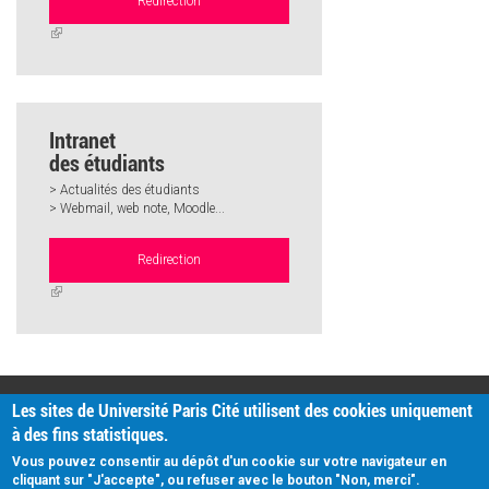
Redirection
(link
is
external)
Intranet
des étudiants
> Actualités des étudiants
> Webmail, web note, Moodle...
Redirection
(link
is
external)
PRATIQUE
Les sites de Université Paris Cité utilisent des cookies uniquement
Plan d'accès
à des fins statistiques.
Intranet
Mentions légales
Vous pouvez consentir au dépôt d'un cookie sur votre navigateur en
Données personnelles
cliquant sur "J'accepte", ou refuser avec le bouton "Non, merci".