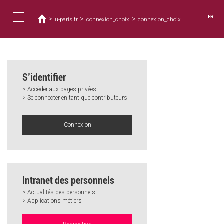
Vous
Aller
au
êtes
FR
>
>
>
u-paris.fr
connexion_choix
connexion_choix
contenu
ici
Toggle
principal
navigation
S’identifier
> Accéder aux pages privées
> Se connecter en tant que contributeurs
Connexion
Intranet des personnels
> Actualités des personnels
> Applications métiers