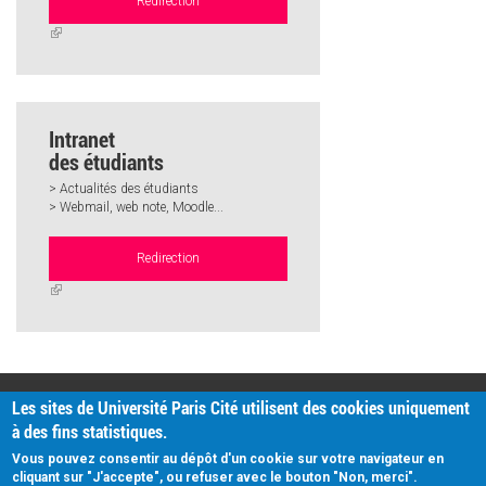
Redirection
(link
is
external)
Intranet
des étudiants
> Actualités des étudiants
> Webmail, web note, Moodle...
Redirection
(link
is
external)
PRATIQUE
Les sites de Université Paris Cité utilisent des cookies uniquement
Plan d'accès
à des fins statistiques.
Intranet
Mentions légales
Vous pouvez consentir au dépôt d'un cookie sur votre navigateur en
Données personnelles
cliquant sur "J'accepte", ou refuser avec le bouton "Non, merci".