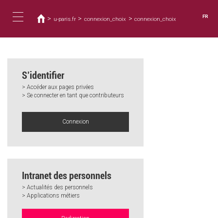
Vous
Aller
au
êtes
FR
>
>
>
u-paris.fr
connexion_choix
connexion_choix
contenu
ici
Toggle
principal
navigation
S’identifier
> Accéder aux pages privées
> Se connecter en tant que contributeurs
Connexion
Intranet des personnels
> Actualités des personnels
> Applications métiers