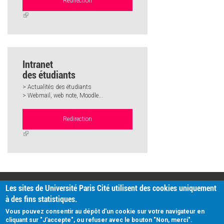
Redirection
(link
is
external)
Intranet
des étudiants
> Actualités des étudiants
> Webmail, web note, Moodle...
Redirection
(link
is
external)
PRATIQUE
Les sites de Université Paris Cité utilisent des cookies uniquement
Plan d'accès
à des fins statistiques.
Intranet
Mentions légales
Vous pouvez consentir au dépôt d'un cookie sur votre navigateur en
Données personnelles
cliquant sur "J'accepte", ou refuser avec le bouton "Non, merci".