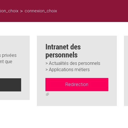
>
ion_choix
connexion_choix
Intranet des
personnels
 privées
nt que
> Actualités des personnels
> Applications métiers
Redirection
n
(link
is
external)