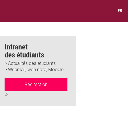
FR
Intranet
des étudiants
> Actualités des étudiants
> Webmail, web note, Moodle...
Redirection
(link
is
external)