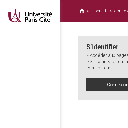
Vous
Aller
au
êtes
>
>
u-paris.fr
connex
Toggle
contenu
ici
principal
navigation
S’identifier
> Accéder aux pages
> Se connecter en ta
contributeurs
Connexio