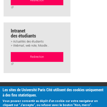
Redirection
(link
is
external)
Intranet
des étudiants
> Actualités des étudiants
> Webmail, web note, Moodle...
Redirection
(link
is
external)
PRATIQUE
Les sites de Université Paris Cité utilisent des cookies uniquement
Plan d'accès
à des fins statistiques.
Intranet
Mentions légales
Vous pouvez consentir au dépôt d'un cookie sur votre navigateur en
Données personnelles
cliquant sur "J'accepte", ou refuser avec le bouton "Non, merci".