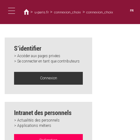
Vous
Aller
au
êtes
FR
>
>
>
u-paris.fr
connexion_choix
connexion_choix
contenu
ici
Toggle
principal
navigation
S’identifier
> Accéder aux pages privées
> Se connecter en tant que contributeurs
Connexion
Intranet des personnels
> Actualités des personnels
> Applications métiers