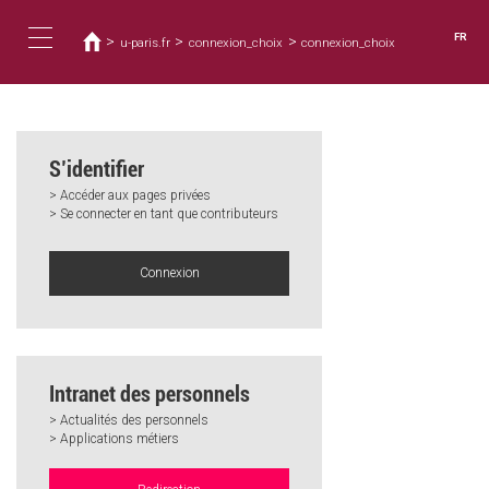
Vous
Aller
au
êtes
FR
>
>
>
u-paris.fr
connexion_choix
connexion_choix
contenu
ici
Toggle
principal
navigation
S’identifier
> Accéder aux pages privées
> Se connecter en tant que contributeurs
Connexion
Intranet des personnels
> Actualités des personnels
> Applications métiers