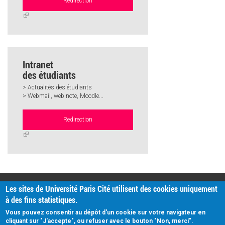
Redirection
(link
is
external)
Intranet
des étudiants
> Actualités des étudiants
> Webmail, web note, Moodle...
Redirection
(link
is
external)
PRATIQUE
Les sites de Université Paris Cité utilisent des cookies uniquement
Plan d'accès
à des fins statistiques.
Intranet
Mentions légales
Vous pouvez consentir au dépôt d'un cookie sur votre navigateur en
Données personnelles
cliquant sur "J'accepte", ou refuser avec le bouton "Non, merci".