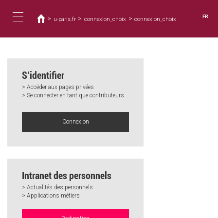
Vous
Aller
au
êtes
FR
>
>
>
u-paris.fr
connexion_choix
connexion_choix
contenu
ici
Toggle
principal
navigation
S’identifier
> Accéder aux pages privées
> Se connecter en tant que contributeurs
Connexion
Intranet des personnels
> Actualités des personnels
> Applications métiers