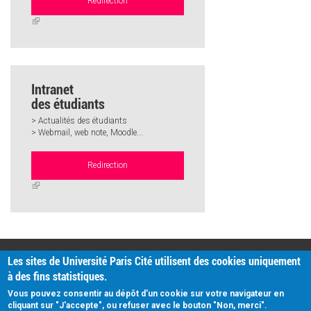
Redirection
(link
is
external)
Intranet
des étudiants
> Actualités des étudiants
> Webmail, web note, Moodle...
Redirection
(link
is
external)
PRATIQUE
Les sites de Université Paris Cité utilisent des cookies uniquement
Plan d'accès
à des fins statistiques.
Intranet
Mentions légales
Vous pouvez consentir au dépôt d'un cookie sur votre navigateur en
Données personnelles
cliquant sur "J'accepte", ou refuser avec le bouton "Non, merci".