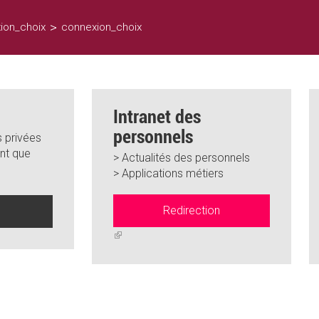
>
ion_choix
connexion_choix
Intranet des
personnels
 privées
nt que
> Actualités des personnels
> Applications métiers
Redirection
n
(link
is
external)