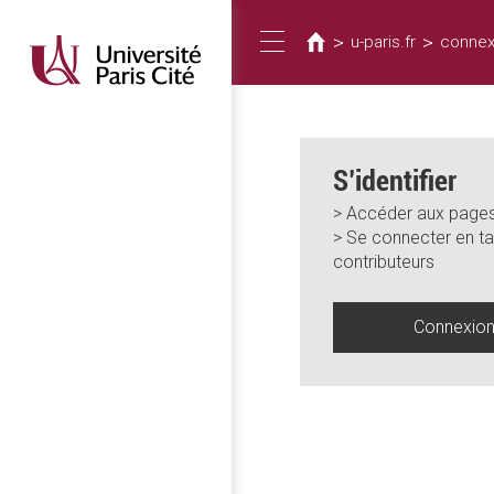
Vous
Aller
au
êtes
>
>
u-paris.fr
connex
Toggle
contenu
ici
principal
navigation
S’identifier
> Accéder aux pages
> Se connecter en ta
contributeurs
Connexio