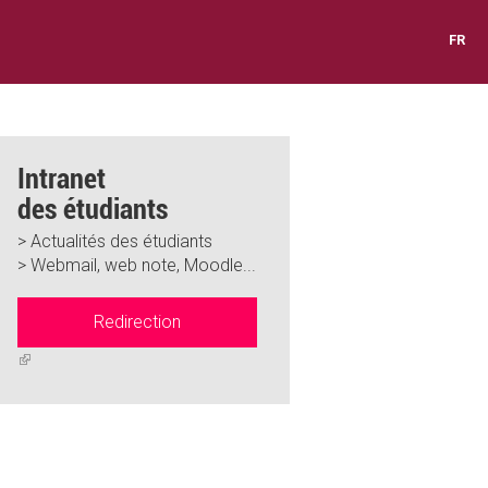
FR
Intranet
des étudiants
> Actualités des étudiants
> Webmail, web note, Moodle...
Redirection
(link
is
external)