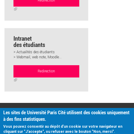
Redirection
(link
is
external)
Intranet
des étudiants
> Actualités des étudiants
> Webmail, web note, Moodle...
Redirection
(link
is
external)
PRATIQUE
Les sites de Université Paris Cité utilisent des cookies uniquement
Plan d'accès
à des fins statistiques.
Intranet
Mentions légales
Vous pouvez consentir au dépôt d'un cookie sur votre navigateur en
Données personnelles
cliquant sur "J'accepte", ou refuser avec le bouton "Non, merci".