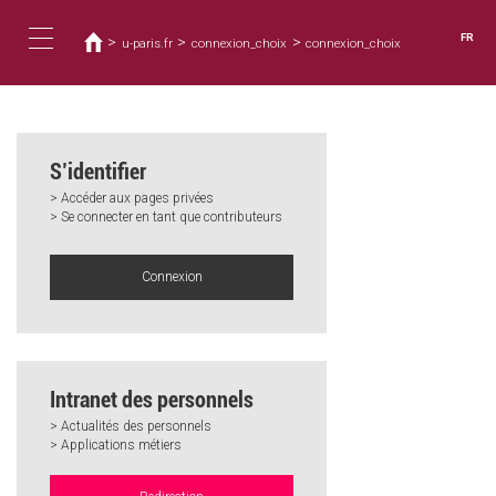
Vous
Aller
au
êtes
FR
>
>
>
u-paris.fr
connexion_choix
connexion_choix
contenu
ici
Toggle
principal
navigation
S’identifier
> Accéder aux pages privées
> Se connecter en tant que contributeurs
Connexion
Intranet des personnels
> Actualités des personnels
> Applications métiers