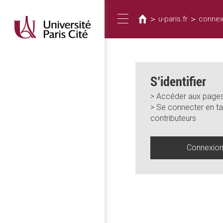
Vous
Aller
au
êtes
>
>
u-paris.fr
connex
Toggle
contenu
ici
principal
navigation
S’identifier
> Accéder aux pages
> Se connecter en ta
contributeurs
Connexio