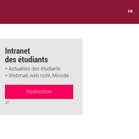
FR
Intranet
des étudiants
> Actualités des étudiants
> Webmail, web note, Moodle...
Redirection
(link
is
external)