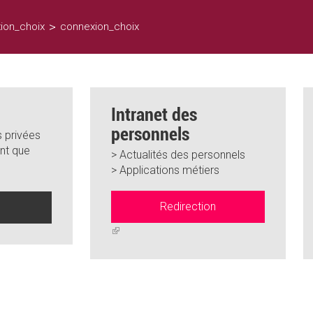
>
ion_choix
connexion_choix
Intranet des
personnels
 privées
nt que
> Actualités des personnels
> Applications métiers
Redirection
n
(link
is
external)