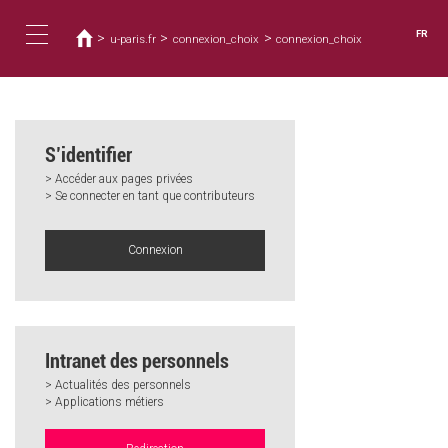
Vous
Aller
au
êtes
FR
>
>
>
u-paris.fr
connexion_choix
connexion_choix
contenu
ici
Toggle
principal
navigation
S’identifier
> Accéder aux pages privées
> Se connecter en tant que contributeurs
Connexion
Intranet des personnels
> Actualités des personnels
> Applications métiers