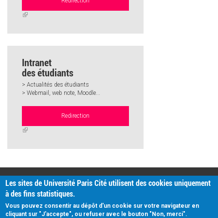
Redirection
(link
is
external)
Intranet
des étudiants
> Actualités des étudiants
> Webmail, web note, Moodle...
Redirection
(link
is
external)
PRATIQUE
Les sites de Université Paris Cité utilisent des cookies uniquement
Plan d'accès
à des fins statistiques.
Intranet
Mentions légales
Vous pouvez consentir au dépôt d'un cookie sur votre navigateur en
Données personnelles
cliquant sur "J'accepte", ou refuser avec le bouton "Non, merci".