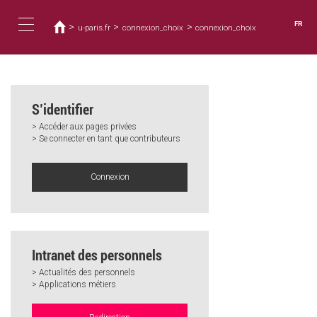
Vous
Aller
au
êtes
FR
>
>
>
u-paris.fr
connexion_choix
connexion_choix
contenu
ici
Toggle
principal
navigation
S’identifier
> Accéder aux pages privées
> Se connecter en tant que contributeurs
Connexion
Intranet des personnels
> Actualités des personnels
> Applications métiers