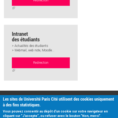
Redirection
(link
is
external)
Intranet
des étudiants
> Actualités des étudiants
> Webmail, web note, Moodle...
Redirection
(link
is
external)
PRATIQUE
Les sites de Université Paris Cité utilisent des cookies uniquement
Plan d'accès
à des fins statistiques.
Intranet
Mentions légales
Vous pouvez consentir au dépôt d'un cookie sur votre navigateur en
Données personnelles
cliquant sur "J'accepte", ou refuser avec le bouton "Non, merci".