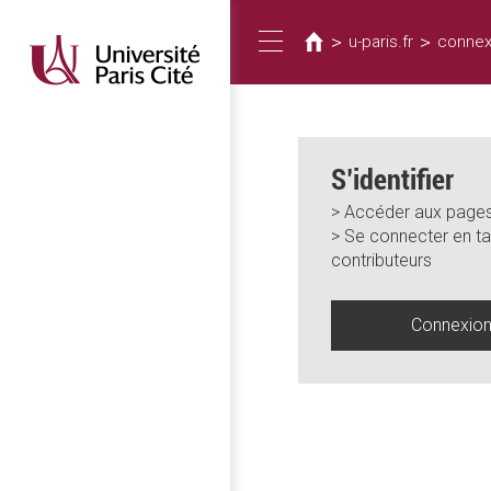
Vous
Aller
au
êtes
>
>
u-paris.fr
connex
Toggle
contenu
ici
principal
navigation
S’identifier
> Accéder aux pages
> Se connecter en ta
contributeurs
Connexio