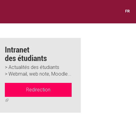
FR
Intranet
des étudiants
> Actualités des étudiants
> Webmail, web note, Moodle...
Redirection
(link
is
external)