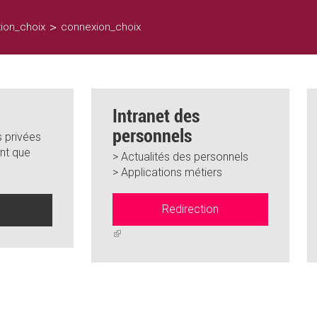
>
ion_choix
connexion_choix
Intranet des
personnels
 privées
nt que
> Actualités des personnels
> Applications métiers
Redirection
n
(link
is
external)