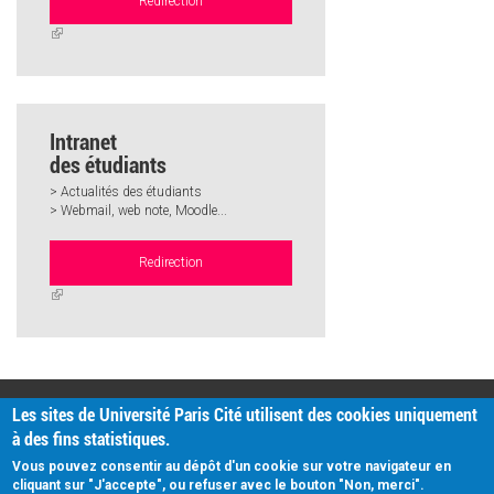
Redirection
(link
is
external)
Intranet
des étudiants
> Actualités des étudiants
> Webmail, web note, Moodle...
Redirection
(link
is
external)
PRATIQUE
Les sites de Université Paris Cité utilisent des cookies uniquement
Plan d'accès
à des fins statistiques.
Intranet
Mentions légales
Vous pouvez consentir au dépôt d'un cookie sur votre navigateur en
Données personnelles
cliquant sur "J'accepte", ou refuser avec le bouton "Non, merci".