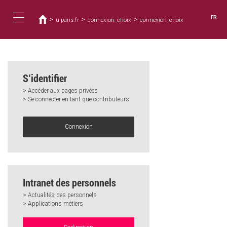
Vous
Aller
au
êtes
FR
>
>
>
u-paris.fr
connexion_choix
connexion_choix
contenu
ici
Toggle
principal
navigation
S’identifier
> Accéder aux pages privées
> Se connecter en tant que contributeurs
Connexion
Intranet des personnels
> Actualités des personnels
> Applications métiers