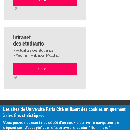
Redirection
(link
is
external)
Intranet
des étudiants
> Actualités des étudiants
> Webmail, web note, Moodle...
Redirection
(link
is
external)
PRATIQUE
Les sites de Université Paris Cité utilisent des cookies uniquement
Plan d'accès
à des fins statistiques.
Intranet
Mentions légales
Vous pouvez consentir au dépôt d'un cookie sur votre navigateur en
Données personnelles
cliquant sur "J'accepte", ou refuser avec le bouton "Non, merci".