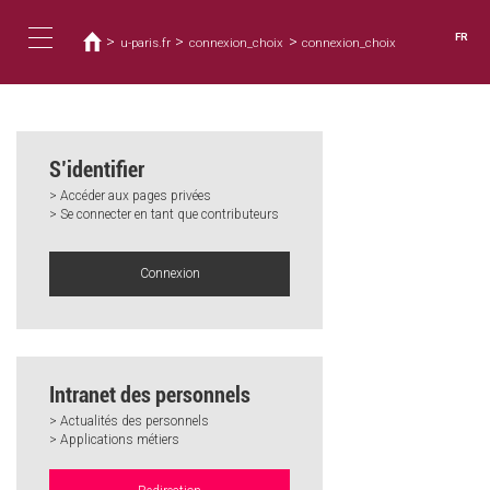
Vous
Aller
au
êtes
FR
>
>
>
u-paris.fr
connexion_choix
connexion_choix
contenu
ici
Toggle
principal
navigation
S’identifier
> Accéder aux pages privées
> Se connecter en tant que contributeurs
Connexion
Intranet des personnels
> Actualités des personnels
> Applications métiers