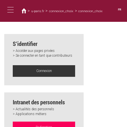
Vous
Aller
au
êtes
FR
>
>
>
u-paris.fr
connexion_choix
connexion_choix
contenu
ici
Toggle
principal
navigation
S’identifier
> Accéder aux pages privées
> Se connecter en tant que contributeurs
Connexion
Intranet des personnels
> Actualités des personnels
> Applications métiers