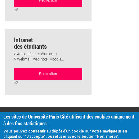
Redirection
(link
is
external)
Intranet
des étudiants
> Actualités des étudiants
> Webmail, web note, Moodle...
Redirection
(link
is
external)
PRATIQUE
Les sites de Université Paris Cité utilisent des cookies uniquement
Plan d'accès
à des fins statistiques.
Intranet
Mentions légales
Vous pouvez consentir au dépôt d'un cookie sur votre navigateur en
Données personnelles
cliquant sur "J'accepte", ou refuser avec le bouton "Non, merci".