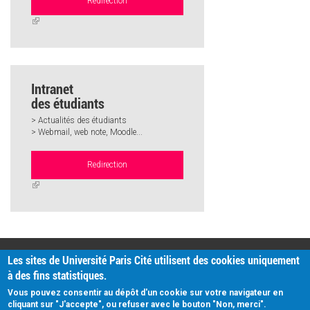
Redirection
(link
is
external)
Intranet
des étudiants
> Actualités des étudiants
> Webmail, web note, Moodle...
Redirection
(link
is
external)
PRATIQUE
Les sites de Université Paris Cité utilisent des cookies uniquement
Plan d'accès
à des fins statistiques.
Intranet
Mentions légales
Vous pouvez consentir au dépôt d'un cookie sur votre navigateur en
Données personnelles
cliquant sur "J'accepte", ou refuser avec le bouton "Non, merci".