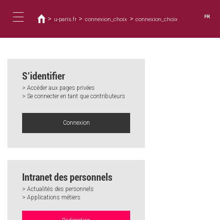
Vous
Aller
au
êtes
FR
>
>
>
u-paris.fr
connexion_choix
connexion_choix
contenu
ici
Toggle
principal
navigation
S’identifier
> Accéder aux pages privées
> Se connecter en tant que contributeurs
Connexion
Intranet des personnels
> Actualités des personnels
> Applications métiers