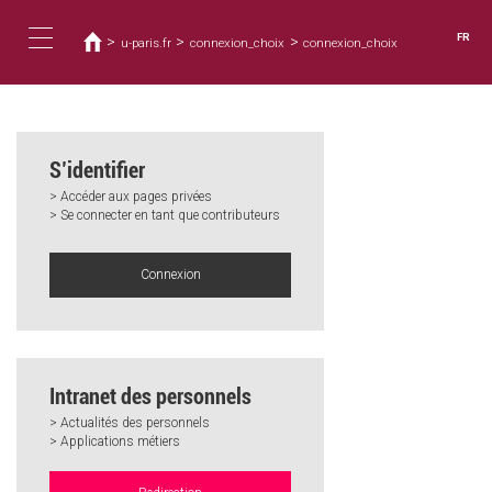
Vous
Aller
au
êtes
FR
>
>
>
u-paris.fr
connexion_choix
connexion_choix
contenu
ici
Toggle
principal
navigation
S’identifier
> Accéder aux pages privées
> Se connecter en tant que contributeurs
Connexion
Intranet des personnels
> Actualités des personnels
> Applications métiers