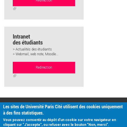
Redirection
(link
is
external)
Intranet
des étudiants
> Actualités des étudiants
> Webmail, web note, Moodle...
Redirection
(link
is
external)
PRATIQUE
Les sites de Université Paris Cité utilisent des cookies uniquement
Plan d'accès
à des fins statistiques.
Intranet
Mentions légales
Vous pouvez consentir au dépôt d'un cookie sur votre navigateur en
Données personnelles
cliquant sur "J'accepte", ou refuser avec le bouton "Non, merci".