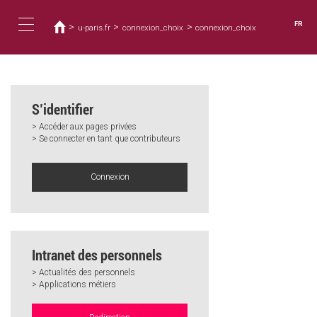
Vous
Aller
au
êtes
FR
>
>
>
u-paris.fr
connexion_choix
connexion_choix
contenu
ici
Toggle
principal
navigation
S’identifier
> Accéder aux pages privées
> Se connecter en tant que contributeurs
Connexion
Intranet des personnels
> Actualités des personnels
> Applications métiers