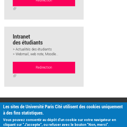
Redirection
(link
is
external)
Intranet
des étudiants
> Actualités des étudiants
> Webmail, web note, Moodle...
Redirection
(link
is
external)
PRATIQUE
Les sites de Université Paris Cité utilisent des cookies uniquement
Plan d'accès
à des fins statistiques.
Intranet
Mentions légales
Vous pouvez consentir au dépôt d'un cookie sur votre navigateur en
Données personnelles
cliquant sur "J'accepte", ou refuser avec le bouton "Non, merci".