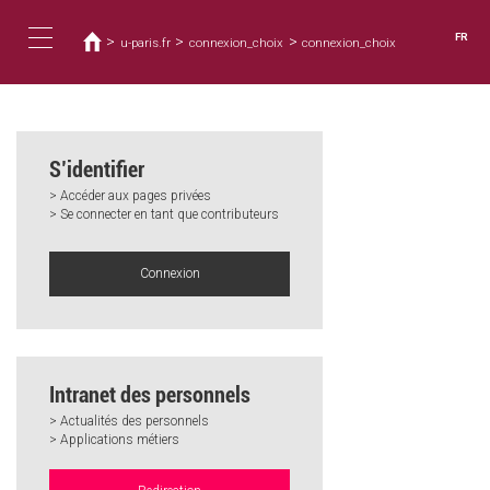
Vous
Aller
au
êtes
FR
>
>
>
u-paris.fr
connexion_choix
connexion_choix
contenu
ici
Toggle
principal
navigation
S’identifier
> Accéder aux pages privées
> Se connecter en tant que contributeurs
Connexion
Intranet des personnels
> Actualités des personnels
> Applications métiers