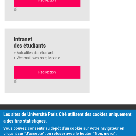
Redirection
(link
is
external)
Intranet
des étudiants
> Actualités des étudiants
> Webmail, web note, Moodle...
Redirection
(link
is
external)
PRATIQUE
Les sites de Université Paris Cité utilisent des cookies uniquement
Plan d'accès
à des fins statistiques.
Intranet
Mentions légales
Vous pouvez consentir au dépôt d'un cookie sur votre navigateur en
Données personnelles
cliquant sur "J'accepte", ou refuser avec le bouton "Non, merci".