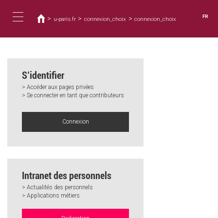
Vous
Aller
au
êtes
FR
>
>
>
u-paris.fr
connexion_choix
connexion_choix
contenu
ici
Toggle
principal
navigation
S’identifier
> Accéder aux pages privées
> Se connecter en tant que contributeurs
Connexion
Intranet des personnels
> Actualités des personnels
> Applications métiers