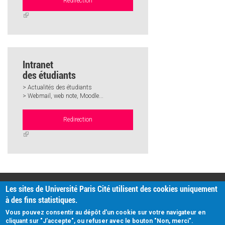
Redirection
(link
is
external)
Intranet
des étudiants
> Actualités des étudiants
> Webmail, web note, Moodle...
Redirection
(link
is
external)
PRATIQUE
Les sites de Université Paris Cité utilisent des cookies uniquement
Plan d'accès
à des fins statistiques.
Intranet
Mentions légales
Vous pouvez consentir au dépôt d'un cookie sur votre navigateur en
Données personnelles
cliquant sur "J'accepte", ou refuser avec le bouton "Non, merci".