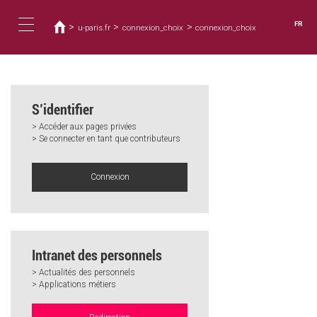
Vous
Aller
au
êtes
FR
>
>
>
u-paris.fr
connexion_choix
connexion_choix
contenu
ici
Toggle
principal
navigation
S’identifier
> Accéder aux pages privées
> Se connecter en tant que contributeurs
Connexion
Intranet des personnels
> Actualités des personnels
> Applications métiers