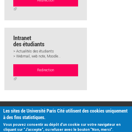
Redirection
(link
is
external)
Intranet
des étudiants
> Actualités des étudiants
> Webmail, web note, Moodle...
Redirection
(link
is
external)
PRATIQUE
Les sites de Université Paris Cité utilisent des cookies uniquement
Plan d'accès
à des fins statistiques.
Intranet
Mentions légales
Vous pouvez consentir au dépôt d'un cookie sur votre navigateur en
Données personnelles
cliquant sur "J'accepte", ou refuser avec le bouton "Non, merci".