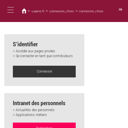
Vous
Aller
au
êtes
FR
>
>
>
u-paris.fr
connexion_choix
connexion_choix
contenu
ici
Toggle
principal
navigation
S’identifier
> Accéder aux pages privées
> Se connecter en tant que contributeurs
Connexion
Intranet des personnels
> Actualités des personnels
> Applications métiers