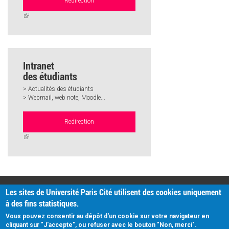
Redirection
(link
is
external)
Intranet
des étudiants
> Actualités des étudiants
> Webmail, web note, Moodle...
Redirection
(link
is
external)
PRATIQUE
Les sites de Université Paris Cité utilisent des cookies uniquement
Plan d'accès
à des fins statistiques.
Intranet
Mentions légales
Vous pouvez consentir au dépôt d'un cookie sur votre navigateur en
Données personnelles
cliquant sur "J'accepte", ou refuser avec le bouton "Non, merci".