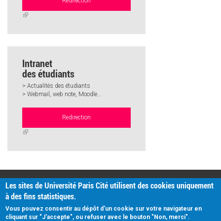
Redirection
(link
is
external)
Intranet
des étudiants
> Actualités des étudiants
> Webmail, web note, Moodle...
Redirection
(link
is
external)
PRATIQUE
Les sites de Université Paris Cité utilisent des cookies uniquement
Plan d'accès
à des fins statistiques.
Intranet
Mentions légales
Vous pouvez consentir au dépôt d'un cookie sur votre navigateur en
Données personnelles
cliquant sur "J'accepte", ou refuser avec le bouton "Non, merci".