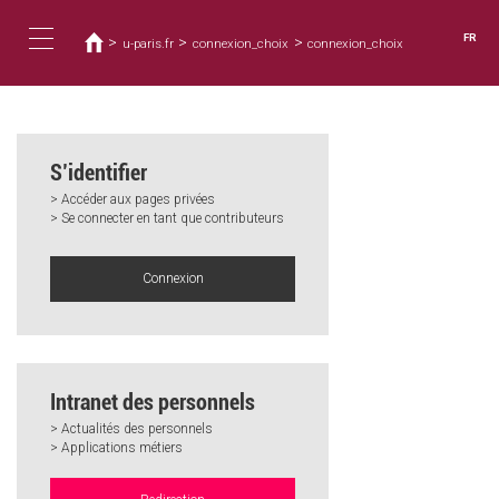
Vous
Aller
au
êtes
FR
>
>
>
u-paris.fr
connexion_choix
connexion_choix
contenu
ici
Toggle
principal
navigation
S’identifier
> Accéder aux pages privées
> Se connecter en tant que contributeurs
Connexion
Intranet des personnels
> Actualités des personnels
> Applications métiers