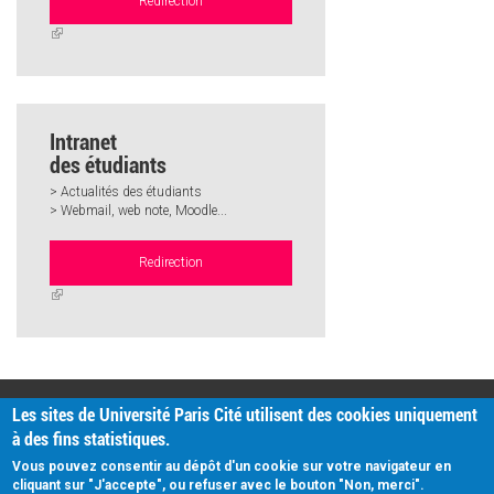
Redirection
(link
is
external)
Intranet
des étudiants
> Actualités des étudiants
> Webmail, web note, Moodle...
Redirection
(link
is
external)
PRATIQUE
Les sites de Université Paris Cité utilisent des cookies uniquement
Plan d'accès
à des fins statistiques.
Intranet
Mentions légales
Vous pouvez consentir au dépôt d'un cookie sur votre navigateur en
Données personnelles
cliquant sur "J'accepte", ou refuser avec le bouton "Non, merci".