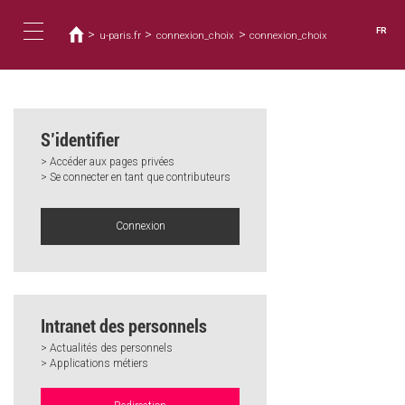
Vous
Aller
au
êtes
FR
>
>
>
u-paris.fr
connexion_choix
connexion_choix
contenu
ici
Toggle
principal
navigation
S’identifier
> Accéder aux pages privées
> Se connecter en tant que contributeurs
Connexion
Intranet des personnels
> Actualités des personnels
> Applications métiers