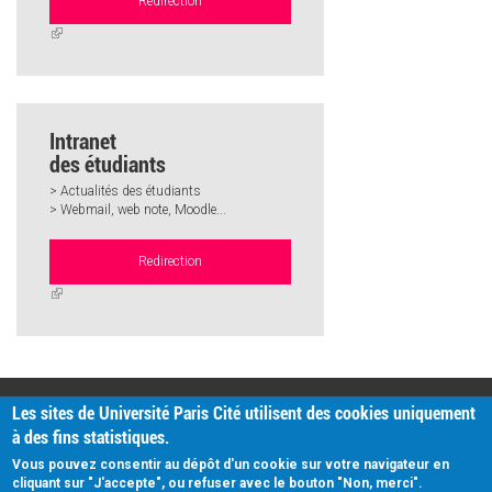
Redirection
(link
is
external)
Intranet
des étudiants
> Actualités des étudiants
> Webmail, web note, Moodle...
Redirection
(link
is
external)
PRATIQUE
Les sites de Université Paris Cité utilisent des cookies uniquement
Plan d'accès
à des fins statistiques.
Intranet
Mentions légales
Vous pouvez consentir au dépôt d'un cookie sur votre navigateur en
Données personnelles
cliquant sur "J'accepte", ou refuser avec le bouton "Non, merci".