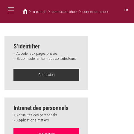
Vous
Aller
au
êtes
FR
>
>
>
u-paris.fr
connexion_choix
connexion_choix
contenu
ici
Toggle
principal
navigation
S’identifier
> Accéder aux pages privées
> Se connecter en tant que contributeurs
Connexion
Intranet des personnels
> Actualités des personnels
> Applications métiers