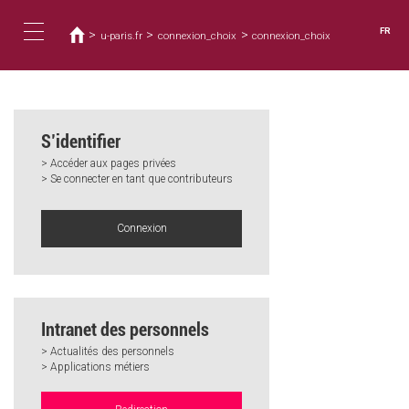
Vous
Aller
au
êtes
FR
>
>
>
u-paris.fr
connexion_choix
connexion_choix
contenu
ici
Toggle
principal
navigation
S’identifier
> Accéder aux pages privées
> Se connecter en tant que contributeurs
Connexion
Intranet des personnels
> Actualités des personnels
> Applications métiers