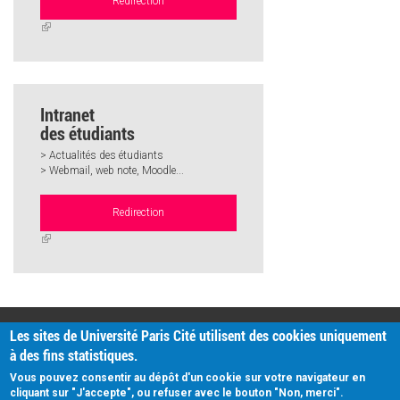
Redirection
(link
is
external)
Intranet
des étudiants
> Actualités des étudiants
> Webmail, web note, Moodle...
Redirection
(link
is
external)
PRATIQUE
Les sites de Université Paris Cité utilisent des cookies uniquement
Plan d'accès
à des fins statistiques.
Intranet
Mentions légales
Vous pouvez consentir au dépôt d'un cookie sur votre navigateur en
Données personnelles
cliquant sur "J'accepte", ou refuser avec le bouton "Non, merci".