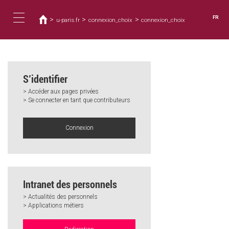
Vous
Aller
au
êtes
FR
>
>
>
u-paris.fr
connexion_choix
connexion_choix
contenu
ici
Toggle
principal
navigation
S’identifier
> Accéder aux pages privées
> Se connecter en tant que contributeurs
Connexion
Intranet des personnels
> Actualités des personnels
> Applications métiers