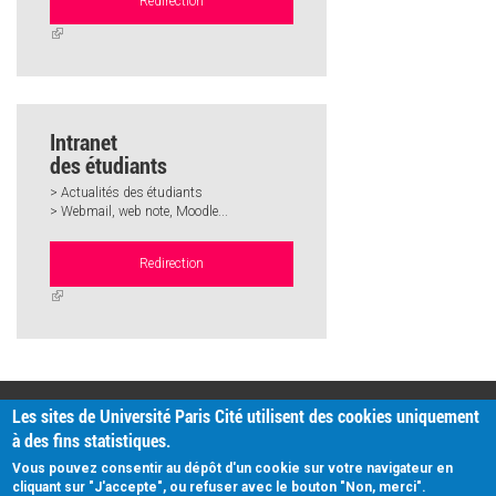
Redirection
(link
is
external)
Intranet
des étudiants
> Actualités des étudiants
> Webmail, web note, Moodle...
Redirection
(link
is
external)
PRATIQUE
Les sites de Université Paris Cité utilisent des cookies uniquement
Plan d'accès
à des fins statistiques.
Intranet
Mentions légales
Vous pouvez consentir au dépôt d'un cookie sur votre navigateur en
Données personnelles
cliquant sur "J'accepte", ou refuser avec le bouton "Non, merci".