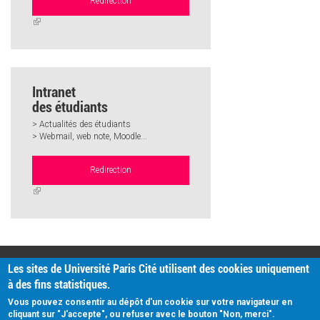
Redirection
(link
is
external)
Intranet
des étudiants
> Actualités des étudiants
> Webmail, web note, Moodle...
Redirection
(link
is
external)
PRATIQUE
Les sites de Université Paris Cité utilisent des cookies uniquement
Plan d'accès
à des fins statistiques.
Intranet
Mentions légales
Vous pouvez consentir au dépôt d'un cookie sur votre navigateur en
Données personnelles
cliquant sur "J'accepte", ou refuser avec le bouton "Non, merci".