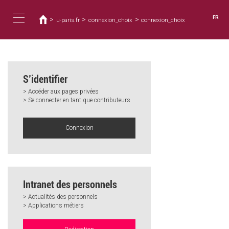
Vous
Aller
au
êtes
FR
>
>
>
u-paris.fr
connexion_choix
connexion_choix
contenu
ici
Toggle
principal
navigation
S’identifier
> Accéder aux pages privées
> Se connecter en tant que contributeurs
Connexion
Intranet des personnels
> Actualités des personnels
> Applications métiers