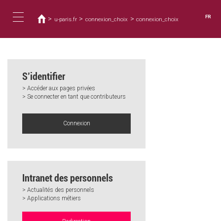
Vous
Aller
au
êtes
FR
>
>
>
u-paris.fr
connexion_choix
connexion_choix
contenu
ici
Toggle
principal
navigation
S’identifier
> Accéder aux pages privées
> Se connecter en tant que contributeurs
Connexion
Intranet des personnels
> Actualités des personnels
> Applications métiers