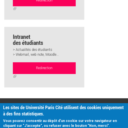
Redirection
(link
is
external)
Intranet
des étudiants
> Actualités des étudiants
> Webmail, web note, Moodle...
Redirection
(link
is
external)
PRATIQUE
Les sites de Université Paris Cité utilisent des cookies uniquement
Plan d'accès
à des fins statistiques.
Intranet
Mentions légales
Vous pouvez consentir au dépôt d'un cookie sur votre navigateur en
Données personnelles
cliquant sur "J'accepte", ou refuser avec le bouton "Non, merci".